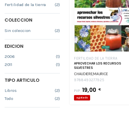
Fertilidad de la tierra
(2)
COLECCION
Sin coleccion
(2)
EDICION
2006
(1)
FERTILIDAD DE LA TIERRA
APROVECHAR LOS RECURSOS
2011
(1)
SILVESTRES
CHAUDIERE,MAURICE
TIPO ARTICULO
9788493277925
19,00
€
Libros
(2)
PVP:
Todo
(2)
agotado