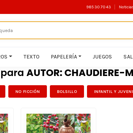
985 30 70 43
Noticia
ROS
TEXTO
PAPELERÍA
JUEGOS
SA
s para
AUTOR: CHAUDIERE-
NO FICCIÓN
BOLSILLO
INFANTIL Y JUVEN