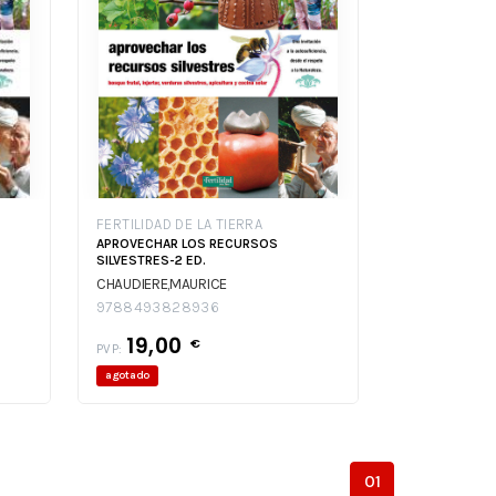
FERTILIDAD DE LA TIERRA
APROVECHAR LOS RECURSOS
SILVESTRES-2 ED.
CHAUDIERE,MAURICE
9788493828936
19,00
€
PVP:
agotado
01