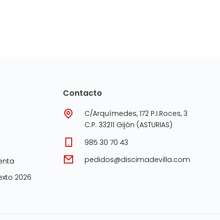
Contacto
C/Arquímedes, 172 P.I.Roces, 3
C.P. 33211 Gijón (ASTURIAS)
985 30 70 43
pedidos@discimadevilla.com
enta
xto 2026