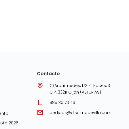
Contacto
C/Arquímedes, 172 P.I.Roces, 3
C.P. 33211 Gijón (ASTURIAS)
985 30 70 43
pedidos@discimadevilla.com
enta
xto 2026