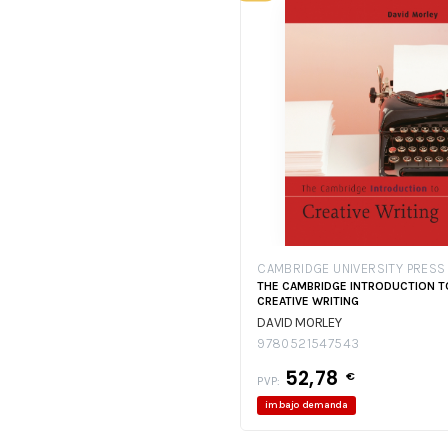
CAMBRIDGE UNIVERSITY PRESS
THE CAMBRIDGE INTRODUCTION T
CREATIVE WRITING
DAVID MORLEY
9780521547543
52,78
€
PVP:
im.bajo demanda