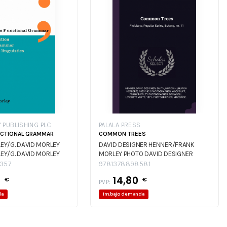
PUBLISHING PLC
PALALA PRESS
NCTIONAL GRAMMAR
COMMON TREES
LEY/G. DAVID MORLEY
DAVID DESIGNER HENNER/FRANK
LEY/G. DAVID MORLEY
MORLEY PHOTO
DAVID DESIGNER
HENNER/FRANK MORLEY PHOTO
357
9781378898581
4
14,80
€
€
PVP:
da
im.bajo demanda