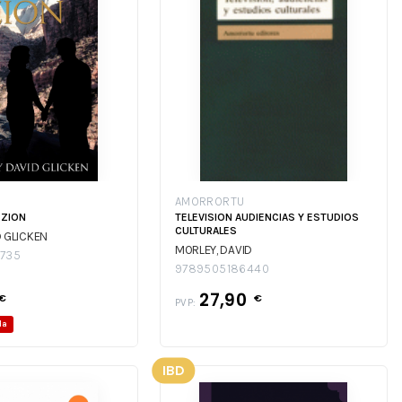
AMORRORTU
 ZION
TELEVISION AUDIENCIAS Y ESTUDIOS
CULTURALES
 GLICKEN
MORLEY, DAVID
735
9789505186440
27,90
€
€
PVP:
da
IBD