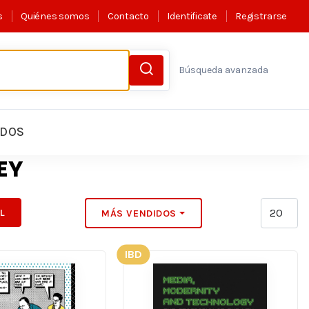
s
Quiénes somos
Contacto
Identificate
Registrarse
Búsqueda avanzada
LDOS
EY
IL
MÁS VENDIDOS
IBD