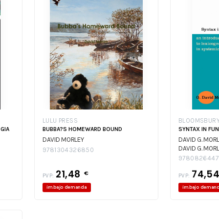
LULU PRESS
BLOOMSBURY 
GIA
BUBBA?S HOMEWARD BOUND
SYNTAX IN FU
DAVID MORLEY
DAVID G. MOR
DAVID G. MOR
9781304326850
9780826447
21,48
74,5
€
PVP:
PVP:
im.bajo demanda
im.bajo deman