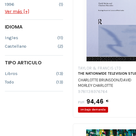
1996
(1)
Ver más [+]
IDIOMA
Ingles
(11)
Castellano
(2)
TIPO ARTICULO
TAYLOR & FRANCIS LTD
Libros
(13)
THE NATIONWIDE TELEVISION STU
CHARLOTTE BRUNSDON/DAVID
Todo
(13)
MORLEY
CHARLOTTE
BRUNSDON/DAVID MORLEY
9781138976764
94,46
€
PVP:
im.bajo demanda