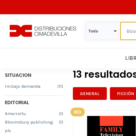
LIB
13 resultado
SITUACION
Im.bajo demanda
(11)
GENERAL
FICCIÓN
EDITORIAL
IBD
Amorrortu
(1)
Bloomsbury publishing
(1)
plc