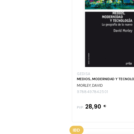
GEDISA
MEDIOS, MODERNIDAD Y TECNOLO
MORLEY, DAVID
9788497842501
28,90
€
PVP:
IBD