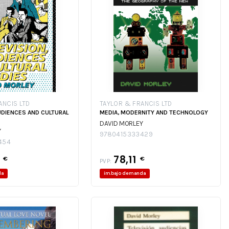
ANCIS LTD
TAYLOR & FRANCIS LTD
UDIENCES AND CULTURAL
MEDIA, MODERNITY AND TECHNOLOGY
DAVID MORLEY
Y
9780415333429
454
9
78,11
€
€
PVP:
da
im.bajo demanda