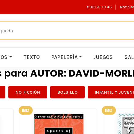
985 30 70 43
Noticia
ROS
TEXTO
PAPELERÍA
JUEGOS
SA
s para
AUTOR: DAVID-MORL
NO FICCIÓN
BOLSILLO
INFANTIL Y JUVEN
IBD
IBD