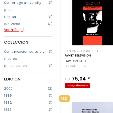
Cambridge university
(1)
press
Gedisa
(1)
Iuniverse
(2)
Ver más [+]
COLECCION
Comunicacion cultura y
(1)
TAYLOR & FRANCIS LTD
FAMILY TELEVISION
medios
DAVID MORLEY
Sin coleccion
(1)
9780415039703
75,04
€
EDICION
PVP:
im.bajo demanda
2005
(2)
1986
(1)
IBD
1992
(1)
1995
(1)