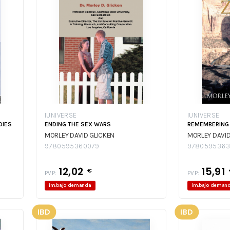
IUNIVERSE
IUNIVERSE
DIES
ENDING THE SEX WARS
REMEMBERING
MORLEY DAVID GLICKEN
MORLEY DAVID
9780595360079
9780595363
12,02
15,91
€
PVP:
PVP:
im.bajo demanda
im.bajo deman
IBD
IBD