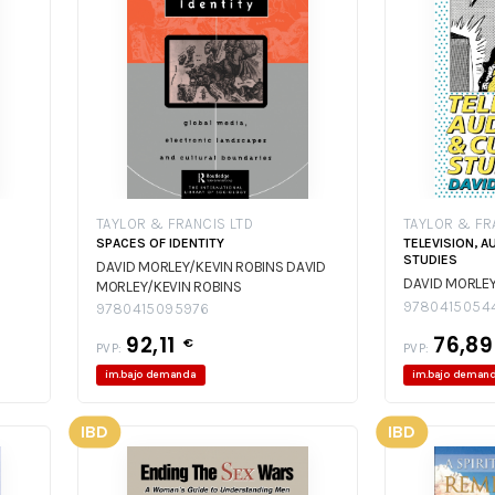
TAYLOR & FRANCIS LTD
TAYLOR & FR
SPACES OF IDENTITY
TELEVISION, A
STUDIES
DAVID MORLEY/KEVIN ROBINS
DAVID
DAVID MORLE
MORLEY/KEVIN ROBINS
9780415054
9780415095976
92,11
76,8
€
PVP:
PVP:
im.bajo demanda
im.bajo deman
IBD
IBD