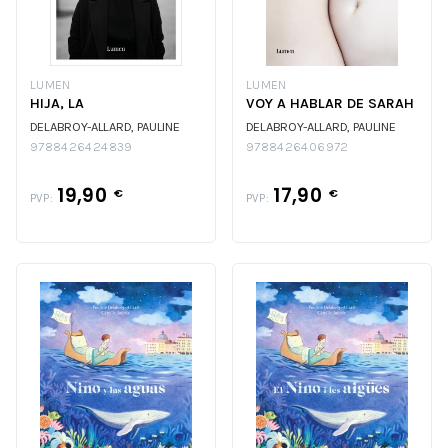
LUMEN
LUMEN
HIJA, LA
VOY A HABLAR DE SARAH
DELABROY-ALLARD, PAULINE
DELABROY-ALLARD, PAULINE
9788426424839
9788426406972
19,90
17,90
€
€
PVP:
PVP: