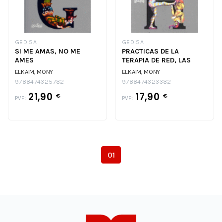
GEDISA
GEDISA
SI ME AMAS, NO ME
PRACTICAS DE LA
AMES
TERAPIA DE RED, LAS
ELKAIM, MONY
ELKAIM, MONY
9788474325782
9788474323382
21,90
17,90
€
€
PVP:
PVP:
01