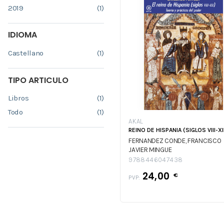
2019
(1)
IDIOMA
Castellano
(1)
TIPO ARTICULO
Libros
(1)
Todo
(1)
AKAL
REINO DE HISPANIA (SIGLOS VIII-XI
FERNANDEZ CONDE, FRANCISCO
JAVIER MINGUE
9788446047438
24,00
€
PVP: