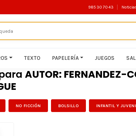
985 30 70 43
Noticia
ROS
TEXTO
PAPELERÍA
JUEGOS
SA
 para
AUTOR: FERNANDEZ-
GUE
NO FICCIÓN
BOLSILLO
INFANTIL Y JUVEN