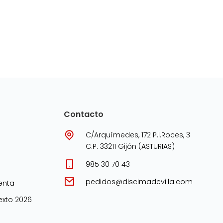
Contacto
C/Arquímedes, 172 P.I.Roces, 3
C.P. 33211 Gijón (ASTURIAS)
985 30 70 43
pedidos@discimadevilla.com
enta
xto 2026