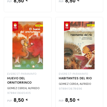
8,50
8,50
€
€
PVP:
PVP:
EVEREST-PARANINFO
EVEREST-PARANINFO
HUEVO DEL
HABITANTES DEL RIO
ORNITORRINCO
GOMEZ CERDA, ALFREDO
GOMEZ CERDA, ALFREDO
9788413678696
9788413665405
8,50
8,50
€
€
PVP:
PVP: