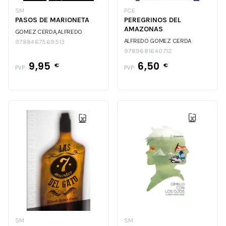
SM
FCE
PASOS DE MARIONETA
PEREGRINOS DEL
AMAZONAS
GOMEZ CERDA,ALFREDO
ALFREDO GOMEZ CERDA
9788467569513
9789681640712
9,95
6,50
€
€
PVP:
PVP:
SM
SM