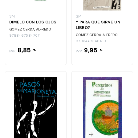
SM
SM
DIMELO CON LOS OJOS
Y PARA QUE SIRVE UN
LIBRO?
GOMEZ CERDA, ALFREDO
GOMEZ CERDA, ALFREDO
9788467584707
9788467548129
8,85
9,95
€
€
PVP:
PVP: