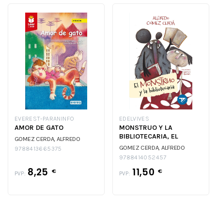
EVEREST-PARANINFO
EDELVIVES
AMOR DE GATO
MONSTRUO Y LA
BIBLIOTECARIA, EL
GOMEZ CERDA, ALFREDO
GOMEZ CERDA, ALFREDO
9788413665375
9788414052457
8,25
11,50
€
€
PVP:
PVP: