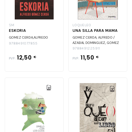
SM
LOQUELEO
ESKORIA
UNA SILLA PARA MAMA
GOMEZ CERDA,ALFREDO
GOMEZ CERDA, ALFREDO /
AZABAL DOMINGUEZ,
GOMEZ
9788491077855
CERDA, ALFREDO / AZABAL
9788491225911
DOMINGUEZ,
12,50
11,50
€
€
PVP:
PVP: