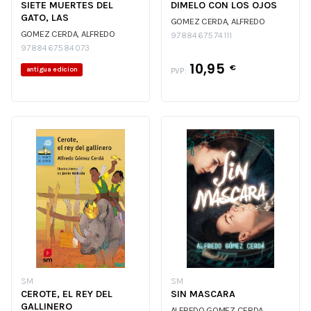
SIETE MUERTES DEL
DIMELO CON LOS OJOS
GATO, LAS
GOMEZ CERDA, ALFREDO
GOMEZ CERDA, ALFREDO
9788467574111
9788467584073
10,95
€
antigua edicion
PVP:
SM
SM
CEROTE, EL REY DEL
SIN MASCARA
GALLINERO
ALFREDO GOMEZ CERDA