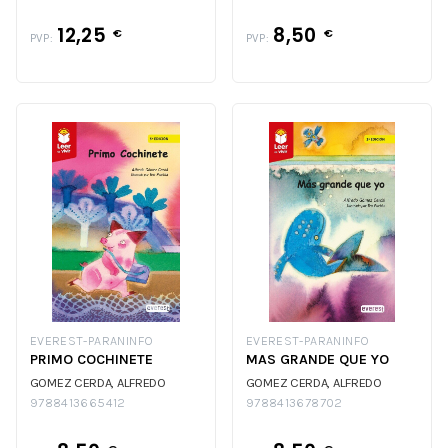
12,25
8,50
€
€
PVP:
PVP:
EVEREST-PARANINFO
EVEREST-PARANINFO
PRIMO COCHINETE
MAS GRANDE QUE YO
GOMEZ CERDA, ALFREDO
GOMEZ CERDA, ALFREDO
9788413665412
9788413678702