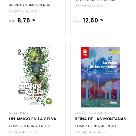
ALFREDO GOMEZ-CERDA
9788413184463
9788413183879
8,75
12,50
€
€
PVP:
PVP:
EDELVIVES
EVEREST-PARANINFO
UN AMIGO EN LA SELVA
REINA DE LAS MONTAÑAS
GOMEZ CERDA, ALFREDO
GOMEZ CERDA, ALFREDO
9788414052525
9788413665429