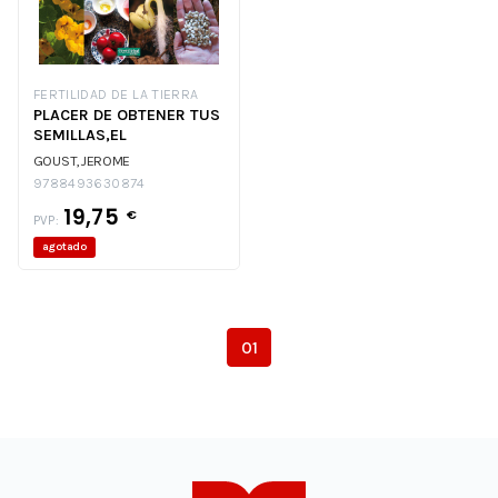
FERTILIDAD DE LA TIERRA
PLACER DE OBTENER TUS
SEMILLAS,EL
GOUST,JEROME
9788493630874
19,75
€
PVP:
agotado
01