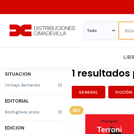
LIB
1 resultados
SITUACION
Im.bajo demanda
(1)
GENERAL
FICCIÓN
EDITORIAL
IBD
Bordighera press
(1)
EDICION