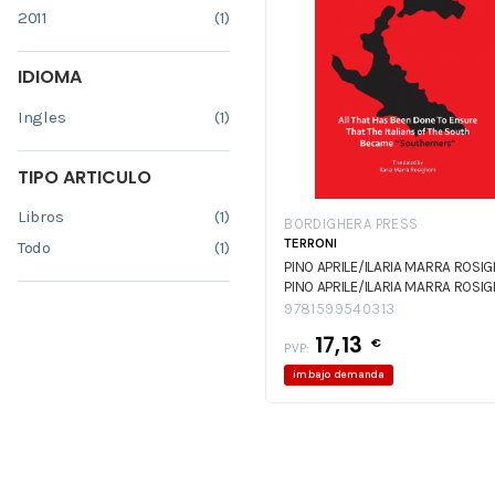
2011
(1)
IDIOMA
Ingles
(1)
TIPO ARTICULO
Libros
(1)
BORDIGHERA PRESS
TERRONI
Todo
(1)
PINO APRILE/ILARIA MARRA ROSIG
PINO APRILE/ILARIA MARRA ROSIG
9781599540313
17,13
€
PVP:
im.bajo demanda