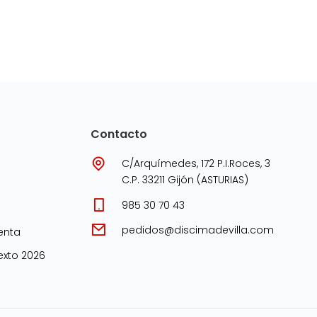
Contacto
C/Arquímedes, 172 P.I.Roces, 3
C.P. 33211 Gijón (ASTURIAS)
985 30 70 43
pedidos@discimadevilla.com
enta
xto 2026