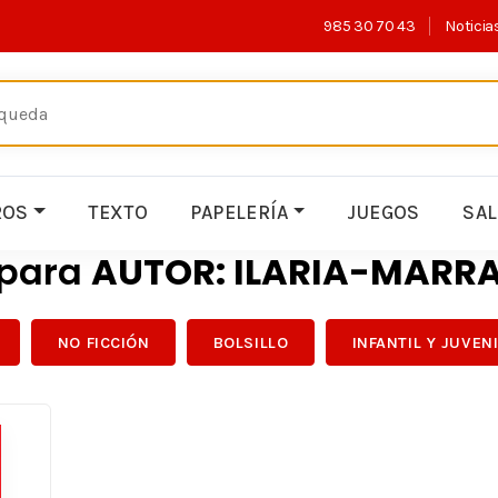
985 30 70 43
Noticia
ROS
TEXTO
PAPELERÍA
JUEGOS
SA
 para
AUTOR: ILARIA-MARRA
NO FICCIÓN
BOLSILLO
INFANTIL Y JUVEN