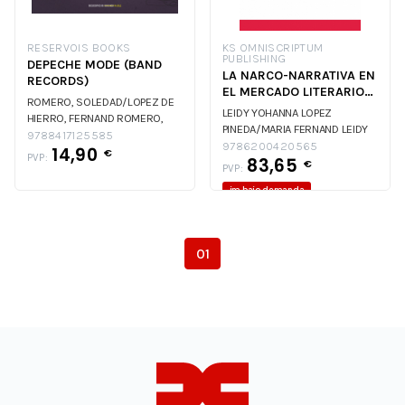
RESERVOIS BOOKS
KS OMNISCRIPTUM
PUBLISHING
DEPECHE MODE (BAND
LA NARCO-NARRATIVA EN
RECORDS)
EL MERCADO LITERARIO
ROMERO, SOLEDAD/LOPEZ DE
DE COLOMBIA
LEIDY YOHANNA LOPEZ
HIERRO, FERNAND
ROMERO,
PINEDA/MARIA FERNAND
LEIDY
SOLEDAD/LOPEZ DE HIERRO,
9788417125585
YOHANNA LOPEZ PINEDA/MARIA
9786200420565
14,90
FERNAND
€
PVP:
83,65
FERNAND
€
PVP:
im.bajo demanda
01