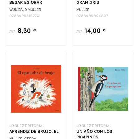
BESAR ES ORAR
GRAN GRIS
WUNIBALD MÜLLER
MULLER
9788429315776
9788489804807
8,30
14,00
€
€
PVP:
PVP:
LOGUEZ EDITORIAL
LOGUEZ EDITORIAL
APRENDIZ DE BRUJO, EL
UN AÑO CON LOS
PICAPINOS
MULLER, GERDA