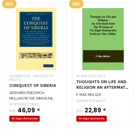
IBD
IBD
CAMBRIDGE UNIVERSITY
ALPHA EDITIONS
PRESS
THOUGHTS ON LIFE AND
CONQUEST OF SIBERIA
RELIGION AN AFTERMATH
GERHARD FRIEDRICH
FROM THE WRITINGS
F. MAX MULLER
MULLER/PETER SIMON PAL
9789357944571
GERHARD FRIEDRICH
9781108023832
46,09
22,89
€
€
MULLER/PETER SIMON PAL
PVP:
PVP:
im.bajo demanda
im.bajo demanda