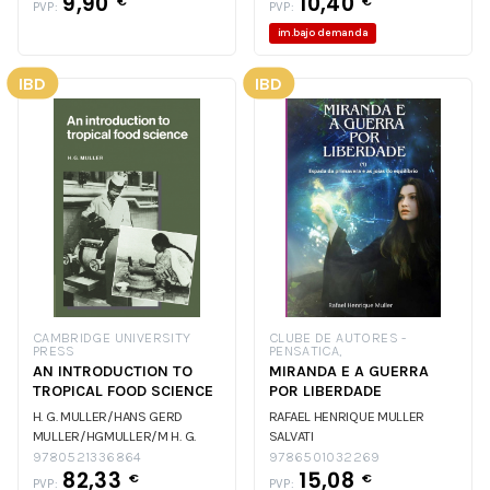
9,90
10,40
€
€
PVP:
PVP:
im.bajo demanda
IBD
IBD
CAMBRIDGE UNIVERSITY
CLUBE DE AUTORES -
PRESS
PENSATICA,
AN INTRODUCTION TO
MIRANDA E A GUERRA
TROPICAL FOOD SCIENCE
POR LIBERDADE
H. G. MULLER/HANS GERD
RAFAEL HENRIQUE MULLER
MULLER/HGMULLER/M
H. G.
SALVATI
MULLER/HANS GERD
9780521336864
9786501032269
82,33
15,08
MULLER/HGMULLER/M
H. G.
€
€
PVP:
PVP: