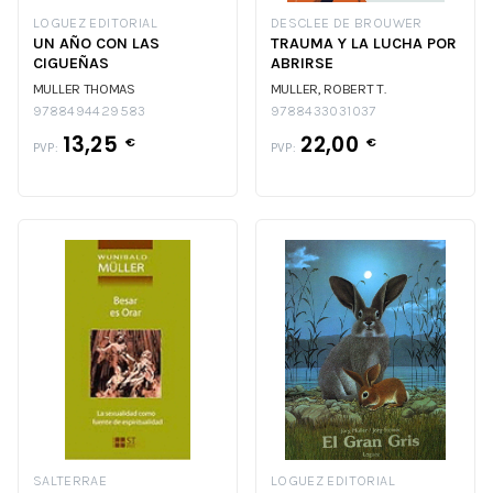
LOGUEZ EDITORIAL
DESCLEE DE BROUWER
UN AÑO CON LAS
TRAUMA Y LA LUCHA POR
CIGUEÑAS
ABRIRSE
MULLER THOMAS
MULLER, ROBERT T.
9788494429583
9788433031037
13,25
22,00
€
€
PVP:
PVP:
SALTERRAE
LOGUEZ EDITORIAL