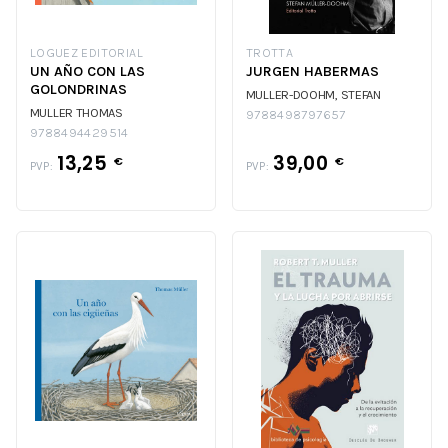
LOGUEZ EDITORIAL
TROTTA
UN AÑO CON LAS
JURGEN HABERMAS
GOLONDRINAS
MULLER-DOOHM, STEFAN
MULLER THOMAS
9788498797657
9788494429514
13,25
39,00
€
€
PVP:
PVP: