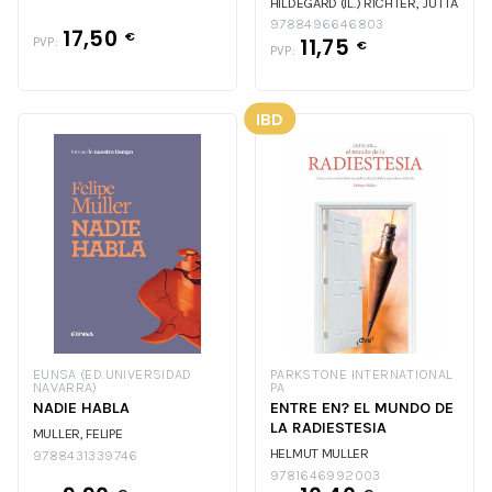
HILDEGARD (IL.)
RICHTER, JUTTA
/ MULLER, HILDEGARD (IL.)
9788496646803
17,50
€
11,75
PVP:
€
PVP:
IBD
EUNSA (ED.UNIVERSIDAD
PARKSTONE INTERNATIONAL
NAVARRA)
PA
NADIE HABLA
ENTRE EN? EL MUNDO DE
LA RADIESTESIA
MULLER, FELIPE
HELMUT MULLER
9788431339746
9781646992003