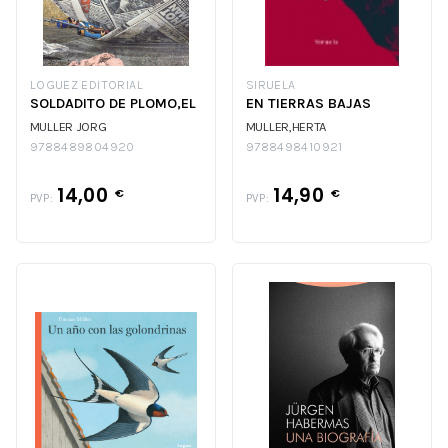
LOGUEZ EDITORIAL
SIRUELA
SOLDADITO DE PLOMO,EL
EN TIERRAS BAJAS
MULLER JORG
MULLER,HERTA
9788489804920
9788498410921
14,00
14,90
€
€
PVP:
PVP: