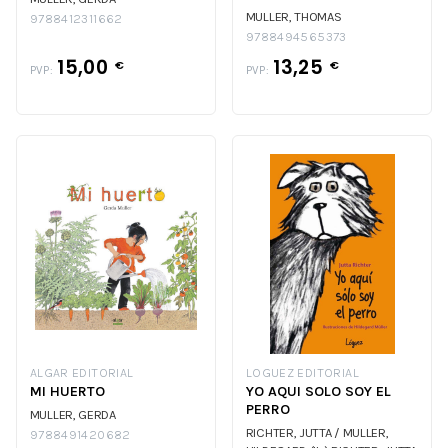
MULLER, THOMAS
9788412311662
9788494565373
15,00
13,25
€
€
PVP:
PVP:
ALGAR EDITORIAL
LOGUEZ EDITORIAL
MI HUERTO
YO AQUI SOLO SOY EL
PERRO
MULLER, GERDA
RICHTER, JUTTA / MULLER,
9788491420682