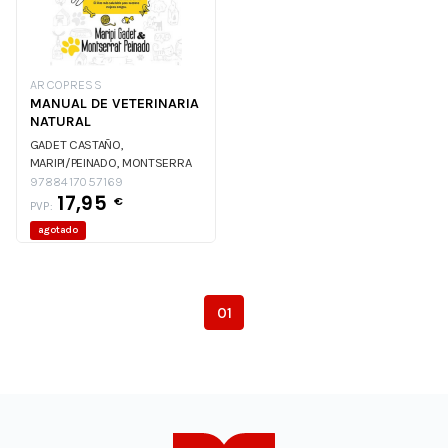
ARCOPRESS
MANUAL DE VETERINARIA
NATURAL
GADET CASTAÑO,
MARIPI/PEINADO, MONTSERRA
GADET CASTAÑO,
9788417057169
17,95
MARIPI/PEINADO, MONTSERRA
€
PVP:
agotado
01