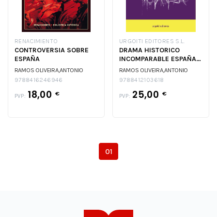
RENACIMIENTO
URGOITI EDITORES S.L.
CONTROVERSIA SOBRE
DRAMA HISTORICO
ESPAÑA
INCOMPARABLE ESPAÑA
1808-1939
RAMOS OLIVEIRA,ANTONIO
RAMOS OLIVEIRA,ANTONIO
9788416246946
9788412103618
18,00
25,00
€
€
PVP:
PVP:
01