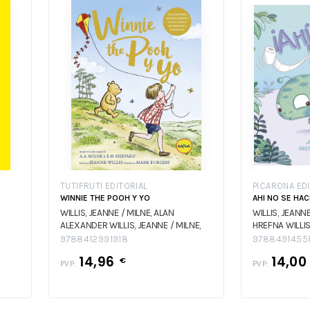
TUTIFRUTI EDITORIAL
PICARONA ED
WINNIE THE POOH Y YO
AHI NO SE HAC
WILLIS, JEANNE / MILNE, ALAN
WILLIS, JEANN
ALEXANDER
WILLIS, JEANNE / MILNE,
HREFNA
WILLIS
ALAN ALEXANDER
BRAGADOTTIR
9788412991918
9788491455
14,96
14,0
€
PVP:
PVP: