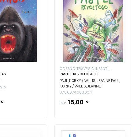
OCEANO TRAVESIA INFANTIL
RIAS
PASTEL REVOLTOSO, EL
E
PAUL, KORKY / WILLIS, JEANNE
PAUL,
KORKY / WILLIS, JEANNE
725
9786074003994
15,00
€
€
PVP: