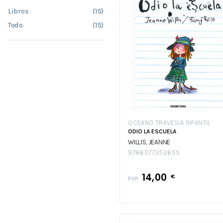
Libros
(15)
Todo
(15)
OCEANO TRAVESIA INFANTIL
ODIO LA ESCUELA
WILLIS, JEANNE
9786077352655
14,00
€
PVP: