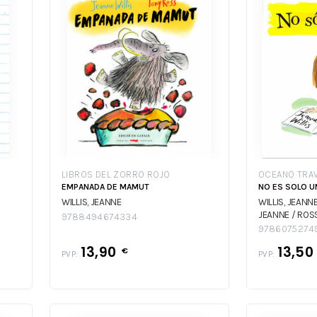
LIBROS DEL ZORRO ROJO
OCEANO TRAV
EMPANADA DE MAMUT
NO ES SOLO U
WILLIS, JEANNE
WILLIS, JEANN
JEANNE / ROS
9788494674334
9786075274
13,90
13,5
€
PVP:
PVP: