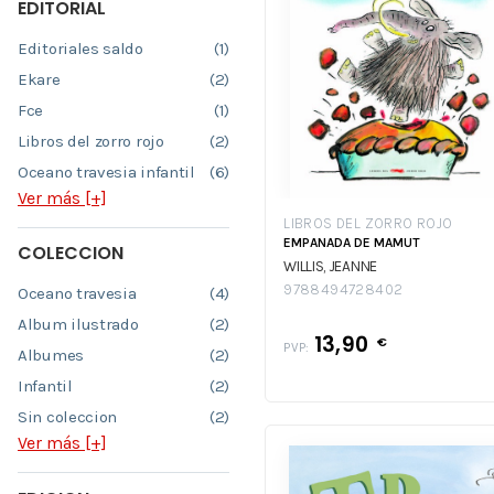
EDITORIAL
Editoriales saldo
(1)
Ekare
(2)
Fce
(1)
Libros del zorro rojo
(2)
Oceano travesia infantil
(6)
Ver más [+]
LIBROS DEL ZORRO ROJO
EMPANADA DE MAMUT
COLECCION
WILLIS, JEANNE
9788494728402
Oceano travesia
(4)
Album ilustrado
(2)
13,90
€
PVP:
Albumes
(2)
Infantil
(2)
Sin coleccion
(2)
Ver más [+]