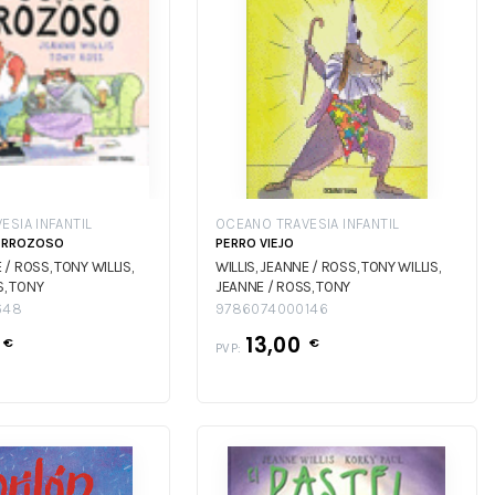
ESIA INFANTIL
OCEANO TRAVESIA INFANTIL
PERROZOSO
PERRO VIEJO
E / ROSS, TONY
WILLIS,
WILLIS, JEANNE / ROSS, TONY
WILLIS,
S, TONY
JEANNE / ROSS, TONY
648
9786074000146
0
13,00
€
€
PVP: