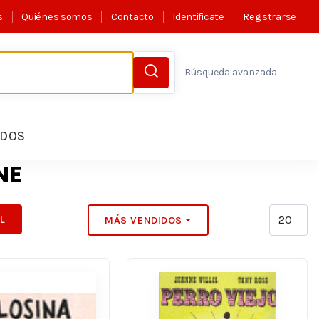
s
Quiénes somos
Contacto
Identificate
Registrarse
Búsqueda avanzada
LDOS
NE
IL
MÁS VENDIDOS