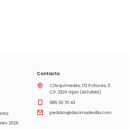
Contacto
C/Arquímedes, 172 P.I.Roces, 3
C.P. 33211 Gijón (ASTURIAS)
985 30 70 43
pedidos@discimadevilla.com
enta
xto 2026