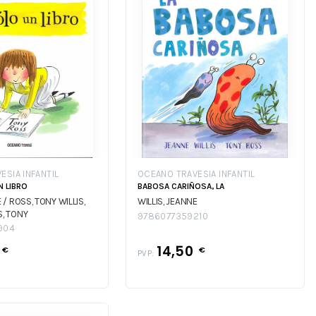
ESIA INFANTIL
OCEANO TRAVESIA INFANTIL
N LIBRO
BABOSA CARIÑOSA, LA
E / ROSS, TONY
WILLIS,
WILLIS, JEANNE
S, TONY
9786077359210
904
0
14,50
€
€
PVP: