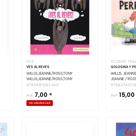
FCE
OCEANO TRAV
VES AL REVES
GOLOSINA Y 
WILLIS,JEANNE/ROSS,TONY
WILLIS, JEANN
WILLIS,JEANNE/ROSS,TONY
JEANNE / ROS
9789681685348
9786074001
7,00
15,0
€
PVP:
PVP:
sin existenc.ed