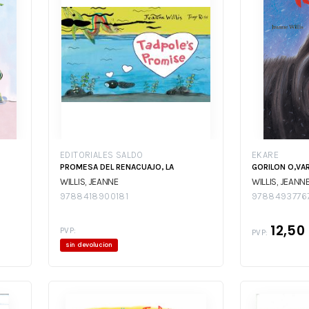
EDITORIALES SALDO
EKARE
PROMESA DEL RENACUAJO, LA
GORILON O,VA
WILLIS, JEANNE
WILLIS, JEANN
9788418900181
9788493776
12,50
PVP:
PVP:
sin devolucion