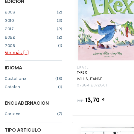
EDICION
2008
(2)
2010
(2)
2017
(2)
2022
(2)
2009
(1)
Ver más [+]
IDIOMA
EKARE
T-REX
Castellano
(13)
WILLIS ,JEANNE
9788412372861
Catalan
(1)
13,70
€
PVP:
ENCUADERNACION
Cartone
(7)
TIPO ARTICULO