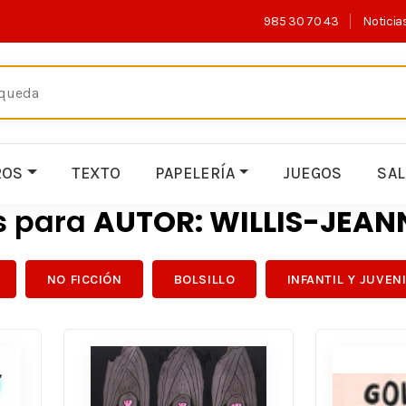
985 30 70 43
Noticia
ROS
TEXTO
PAPELERÍA
JUEGOS
SA
s para
AUTOR: WILLIS-JEAN
NO FICCIÓN
BOLSILLO
INFANTIL Y JUVEN