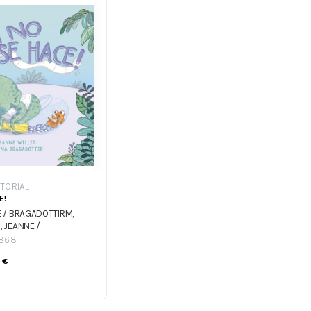
ITORIAL
E!
E / BRAGADOTTIRM,
, JEANNE /
M, HREFNA
868
0
€