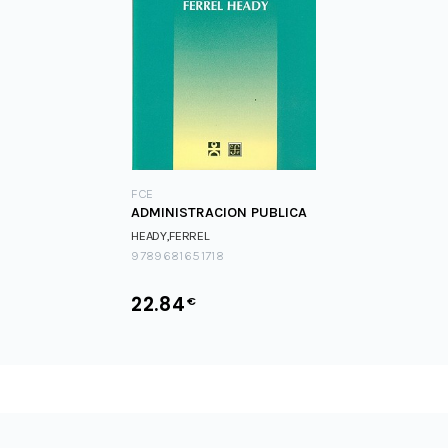
FCE
ADMINISTRACION PUBLICA
HEADY,FERREL
9789681651718
22.84
€