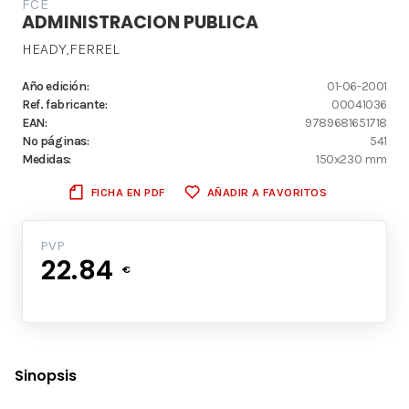
FCE
ADMINISTRACION PUBLICA
HEADY,FERREL
Año edición:
01-06-2001
Ref. fabricante:
00041036
EAN:
9789681651718
Nº páginas:
541
Medidas:
150x230 mm
FICHA EN PDF
AÑADIR A FAVORITOS
PVP
22.84
€
Sinopsis