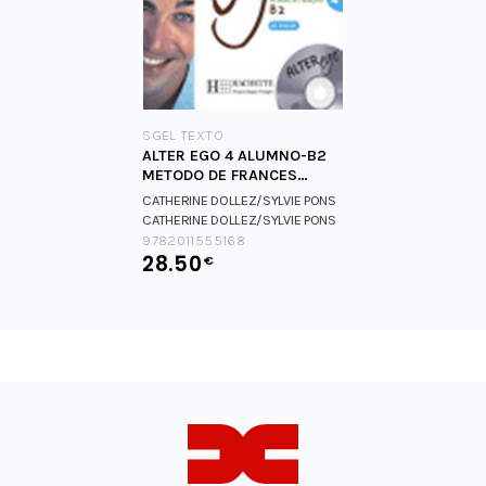
SGEL TEXTO
ALTER EGO 4 ALUMNO-B2
METODO DE FRANCES
(INCLUYE CD AUDIO
CATHERINE DOLLEZ/SYLVIE PONS
CATHERINE DOLLEZ/SYLVIE PONS
9782011555168
28.50
€