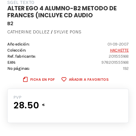
SGEL TEXTO
ALTER EGO 4 ALUMNO-B2 METODO DE
FRANCES (INCLUYE CD AUDIO
B2
CATHERINE DOLLEZ
SYLVIE PONS
/
Año edición:
01-09-2007
Colección:
HACHETTE
Ref. fabricante:
2011555168
EAN:
9782011555168
Nº páginas:
192
FICHA EN PDF
AÑADIR A FAVORITOS
PVP
28.50
€