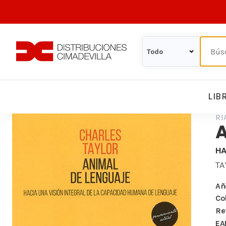
LIB
RI
A
HA
TA
Añ
Co
Re
EA