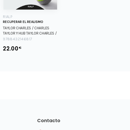
RIALP
RECUPERAR EL REALISMO
TAYLOR CHARLES / CHARLES
TAYLOR Y HUB
TAYLOR CHARLES /
CHARLES TAYLOR Y HUB
9788432146817
22.00
€
Contacto