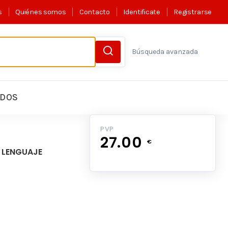
s
Quiénes somos
Contacto
Identificate
Registrarse
Búsqueda avanzada
LDOS
PVP
27.00
€
E LENGUAJE