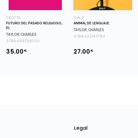
TROTTA
RIALP
FUTURO DEL PASADO RELIGIOSO,
ANIMAL DE LENGUAJE
EL
TAYLOR, CHARLES
TAYLOR, CHARLES
9788432147784
9788498798500
35.00
27.00
€
€
Legal