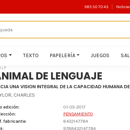
985 30 70 43
Noticia
ROS
TEXTO
PAPELERÍA
JUEGOS
SA
ALP
NIMAL DE LENGUAJE
CIA UNA VISION INTEGRAL DE LA CAPACIDAD HUMANA D
YLOR, CHARLES
o edición:
01-03-2017
lección:
PENSAMIENTO
f. fabricante:
8432147784
N:
9788432147784