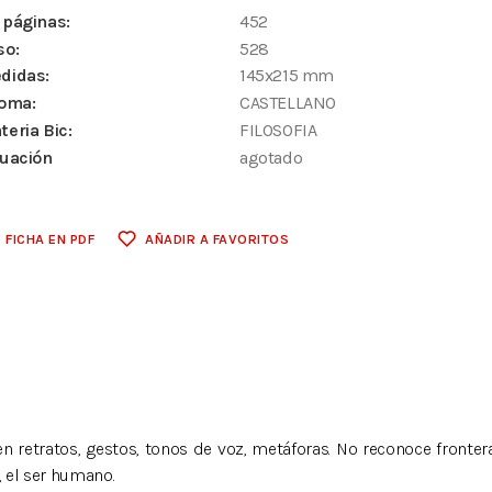
 páginas:
452
so:
528
didas:
145x215 mm
ioma:
CASTELLANO
teria Bic:
FILOSOFIA
tuación
agotado
FICHA EN PDF
AÑADIR A FAVORITOS
n retratos, gestos, tonos de voz, metáforas. No reconoce fronte
a, el ser humano.