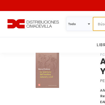
LIB
FC
Y
P
Añ
Re
EA