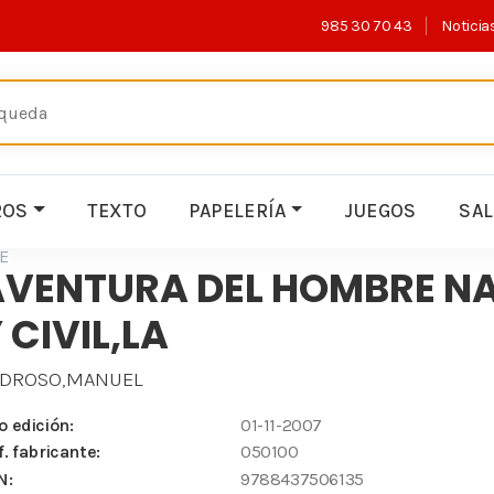
985 30 70 43
Noticia
ROS
TEXTO
PAPELERÍA
JUEGOS
SA
E
AVENTURA DEL HOMBRE N
 CIVIL,LA
EDROSO,MANUEL
o edición:
01-11-2007
f. fabricante:
050100
N:
9788437506135