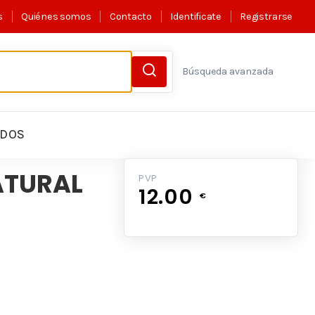
s
Quiénes somos
Contacto
Identificate
Registrarse
Búsqueda avanzada
LDOS
ATURAL
PVP
12.00
€