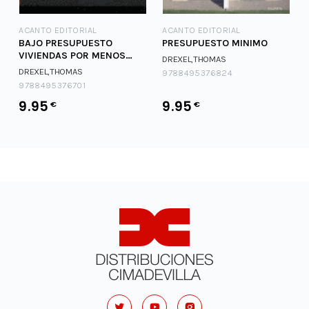
ACANTO EDITORIAL
ACANTO EDITORIAL
BAJO PRESUPUESTO
PRESUPUESTO MINIMO
VIVIENDAS POR MENOS
DREXEL,THOMAS
200,000 EUROS
DREXEL,THOMAS
9788495376824
9788495376701
9.95
9.95
€
€