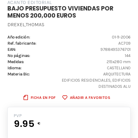
ACANTO EDITORIAL
BAJO PRESUPUESTO VIVIENDAS POR
MENOS 200,000 EUROS
DREXEL,THOMAS
Año edición:
01-11-2006
Ref. fabricante:
AC709
EAN:
9788495376701
Nº páginas:
144
Medidas:
215x280 mm
Idioma:
CASTELLANO
Materia Bic:
ARQUITECTURA
EDIFICIOS RESIDENCIALES, EDIFICIOS
DESTINADOS AL U
FICHA EN PDF
AÑADIR A FAVORITOS
PVP
9.95
€