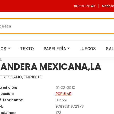
985 30 70 43
Noticia
ROS
TEXTO
PAPELERÍA
JUEGOS
SA
E
BANDERA MEXICANA,LA
ORESCANO,ENRIQUE
o edición:
01-02-2010
lección:
POPULAR
f. fabricante:
015551
N:
9789681672973
 páginas:
173