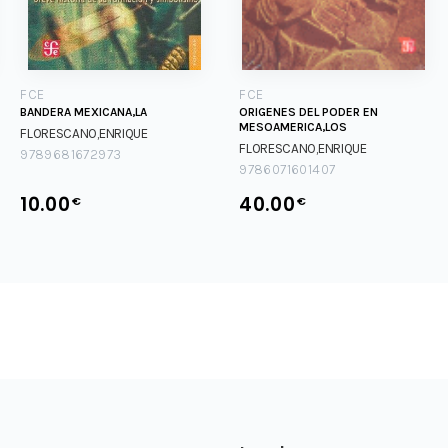
FCE
FCE
BANDERA MEXICANA,LA
ORIGENES DEL PODER EN
MESOAMERICA,LOS
FLORESCANO,ENRIQUE
FLORESCANO,ENRIQUE
9789681672973
9786071601407
10.00
40.00
€
€