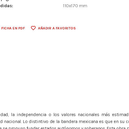
didas:
110x170 mm
FICHA EN PDF
AÑADIR A FAVORITOS
nidad, la independencia o los valores nacionales más estima
d nacional. Lo distintivo de la bandera mexicana es que en su cre
l que se propuso fundar estados autónomos y soberanos. Esta obra