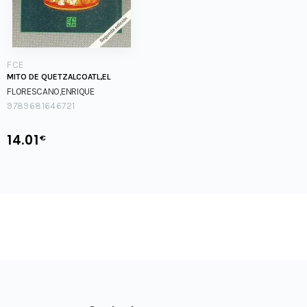
FCE
MITO DE QUETZALCOATL,EL
FLORESCANO,ENRIQUE
9789681646721
14.01
€