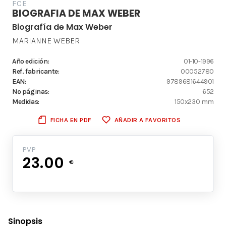
FCE
BIOGRAFIA DE MAX WEBER
Biografía de Max Weber
MARIANNE WEBER
Año edición:
01-10-1996
Ref. fabricante:
00052780
EAN:
9789681644901
Nº páginas:
652
Medidas:
150x230 mm
FICHA EN PDF
AÑADIR A FAVORITOS
PVP
23.00
€
Sinopsis