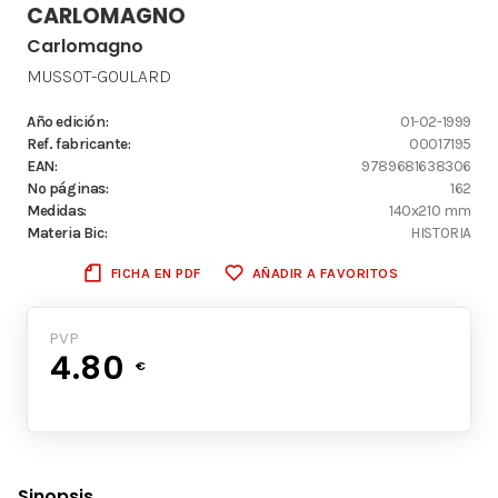
CARLOMAGNO
Carlomagno
MUSSOT-GOULARD
Año edición:
01-02-1999
Ref. fabricante:
00017195
EAN:
9789681638306
Nº páginas:
162
Medidas:
140x210 mm
Materia Bic:
HISTORIA
FICHA EN PDF
AÑADIR A FAVORITOS
PVP
4.80
€
Sinopsis