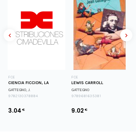
.
FCE
FCE
CIENCIA FICCION, LA
LEWIS CARROLL
GATTEGNO, J.
GATTEGNO
9782130378884
9789681635381
3.04
9.02
€
€