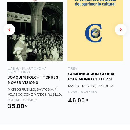
UAB (UNIV. AUTONOMA
TREA
BARCELONA)
COMUNICACION GLOBAL
JOAQUIM FOLCH I TORRES,
PATRIMONIO CULTURAL
NOVES VISIONS
MATEOS RUSILLO,SANTOS M.
MATEOS RUSILLO, SANTOS M. /
9788497043748
VELASCO GONZ
MATEOS RUSILLO,
45.00
€
SANTOS M. / VELASCO GONZ
9788410202429
35.00
€