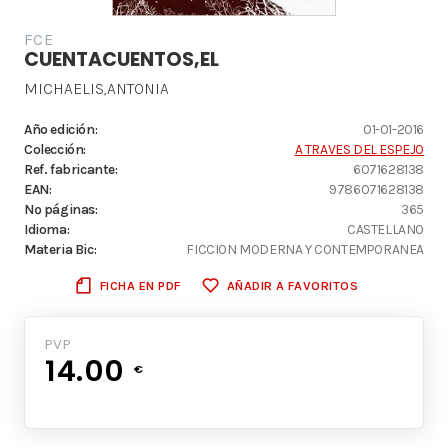
FCE
CUENTACUENTOS,EL
MICHAELIS,ANTONIA
Año edición:
01-01-2016
Colección:
A TRAVES DEL ESPEJO
Ref. fabricante:
6071628138
EAN:
9786071628138
Nº páginas:
365
Idioma:
CASTELLANO
Materia Bic:
FICCION MODERNA Y CONTEMPORANEA
FICHA EN PDF
AÑADIR A FAVORITOS
PVP
14.00
€