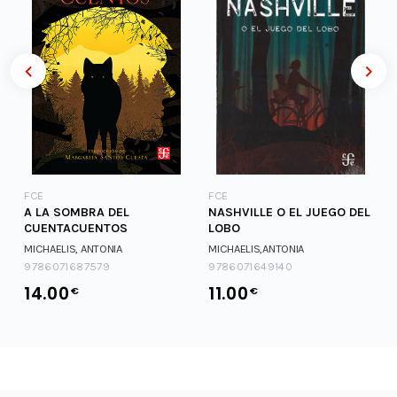
FCE
FCE
A LA SOMBRA DEL
NASHVILLE O EL JUEGO DEL
CUENTACUENTOS
LOBO
MICHAELIS, ANTONIA
MICHAELIS,ANTONIA
9786071687579
9786071649140
14.00
11.00
€
€