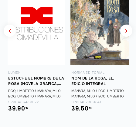
LUMEN
NORMA EDITORIAL
ESTUCHE EL NOMBRE DE LA
NOM DE LA ROSA, EL.
ROSA (NOVELA GRAFICA,
EDICIO INTEGRAL
VOLS. 1 Y 2)
ECO, UMBERTO / MANARA, MILO
MANARA, MILO / ECO, UMBERTO
ECO, UMBERTO / MANARA, MILO
MANARA, MILO / ECO, UMBERTO
9788426438072
9788467983241
39.90
39.50
€
€