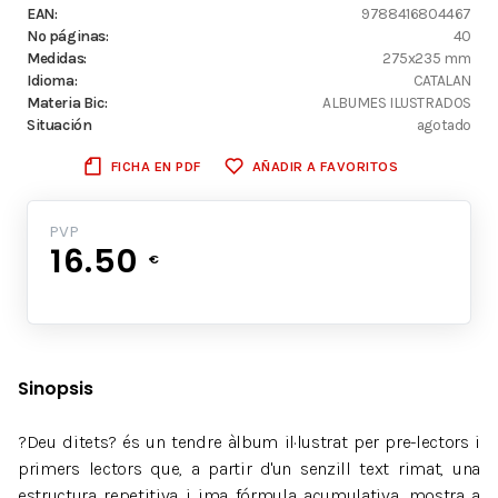
EAN:
9788416804467
Nº páginas:
40
Medidas:
275x235 mm
Idioma:
CATALAN
Materia Bic:
ALBUMES ILUSTRADOS
Situación
agotado
FICHA EN PDF
AÑADIR A FAVORITOS
PVP
16.50
€
Sinopsis
?Deu ditets? és un tendre àlbum il·lustrat per pre-lectors i
primers lectors que, a partir d'un senzill text rimat, una
estructura repetitiva i ima fórmula acumulativa, mostra a