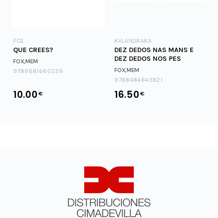
FCE
KALANDRAKA
QUE CREES?
DEZ DEDOS NAS MANS E
DEZ DEDOS NOS PES
FOX,MEM
FOX,MEM
9789681660239
9788484643821
10.00
16.50
€
€