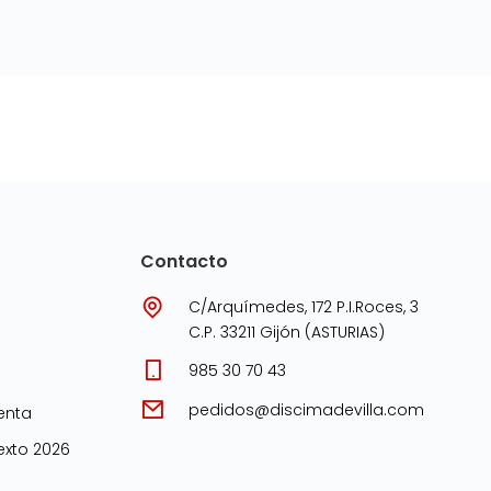
Contacto
C/Arquímedes, 172 P.I.Roces, 3
C.P. 33211 Gijón (ASTURIAS)
985 30 70 43
pedidos@discimadevilla.com
enta
xto 2026