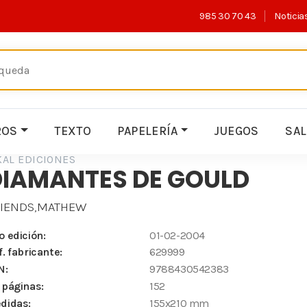
985 30 70 43
Noticia
ROS
TEXTO
PAPELERÍA
JUEGOS
SA
KAL EDICIONES
DIAMANTES DE GOULD
RIENDS,MATHEW
o edición:
01-02-2004
f. fabricante:
629999
N:
9788430542383
 páginas:
152
didas:
155x210 mm