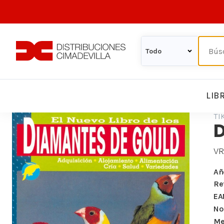
LIB
TI
V
Añ
Re
EA
Nº
Me