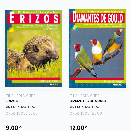
TIKAL EDICIONES
TIKAL EDICIONES
ERIZOS
DIAMANTES DE GOULD
VRIENDS,MATHEW
VRIENDS,MATHEW
9788430535569
9788430542383
9.00
12.00
€
€