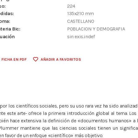
so:
224
didas:
135x210 mm
ioma:
CASTELLANO
teria Bic:
POBLACION Y DEMOGRAFIA
tuación
sin exis.indef
FICHA EN PDF
AÑADIR A FAVORITOS
os científicos sociales, pero su uso rara vez ha sido analizado
e este arte- ofrece la primera introducción global al tema. Los
ién hace extensiva la definición de «documentos humanos» a las ca
 Plummer mantiene que las ciencias sociales tienen un signific
n favor de un enfoque «científico» más objetivo.