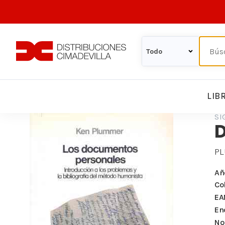
LIB
SI
P
Añ
Co
EA
En
Nº