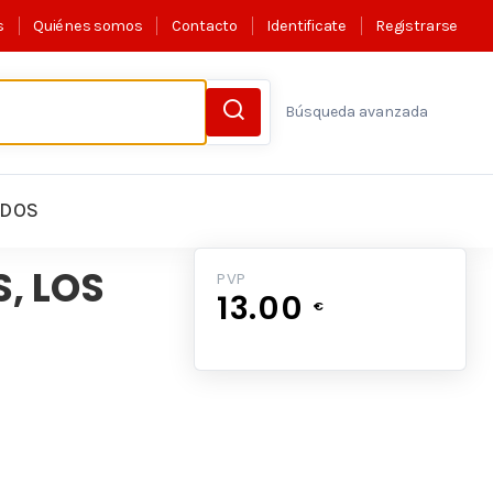
s
Quiénes somos
Contacto
Identificate
Registrarse
Búsqueda avanzada
LDOS
, LOS
PVP
13.00
€