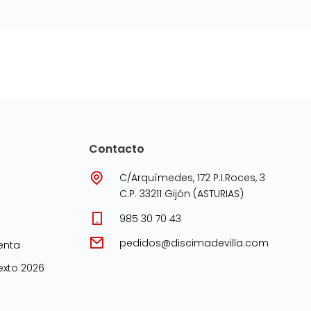
Contacto
C/Arquímedes, 172 P.I.Roces, 3
C.P. 33211 Gijón (ASTURIAS)
985 30 70 43
pedidos@discimadevilla.com
enta
xto 2026