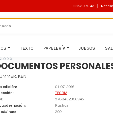
985 30 70 43
Noticia
ROS
TEXTO
PAPELERÍA
JUEGOS
SA
GLO XXI
DOCUMENTOS PERSONALES
LUMMER, KEN
o edición:
01-07-2016
lección:
TEORIA
N:
9788432306945
cuadernación:
Rustica
 páginas:
202