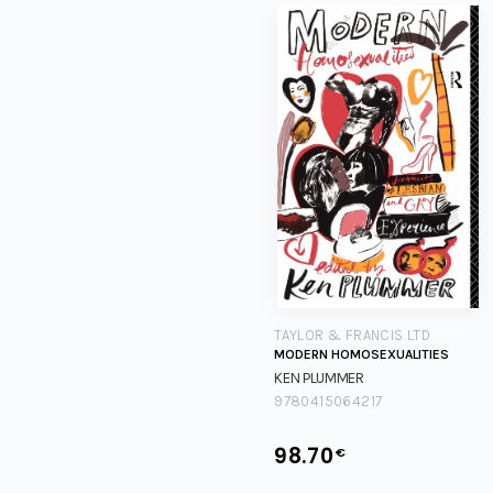
TAYLOR & FRANCIS LTD
MODERN HOMOSEXUALITIES
KEN PLUMMER
9780415064217
98.70
€