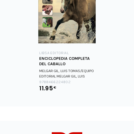
LIBSA EDITORIAL
ENCICLOPEDIA COMPLETA
DEL CABALLO
MELGAR GIL, LUIS TOMAS/EQUIPO
EDITORIAL
MELGAR GIL, LUIS
TOMAS/EQUIPO EDITORIAL
9788466224802
11.95
€