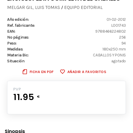
MELGAR GIL, LUIS TOMAS
EQUIPO EDITORIAL
/
Año edición:
01-02-2012
Ref. fabricante:
L001743
EAN:
9788466224802
Nº páginas:
256
Peso:
94
Medidas:
180x250 mm
Materia Bic:
CABALLOS Y PONIS
Situación
agotado
FICHA EN PDF
AÑADIR A FAVORITOS
PVP
11.95
€
Sinopsis