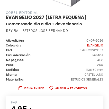
COBEL EDITORIAL
EVANGELIO 2027 (LETRA PEQUEÑA)
Comentando dia a dia + devocionario
REY BALLESTEROS, JOSE FERNANDO
Año edición:
01-07-2026
Colección:
EVANGELIO
EAN:
9788412923957
Encuadernación:
Rustica
Nº páginas:
402
Peso:
200
Medidas:
110x160 mm
Idioma:
CASTELLANO
Materia Bic:
ESTUDIOS GENERALES
FICHA EN PDF
AÑADIR A FAVORITOS
PVP
4.95
€