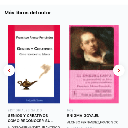
Más libros del autor
EDITORIALES SALDO
FCE
GENIOS Y CREATIVOS
ENIGMA GOYA,EL
COMO RECONOCER SU
ALONSO FERNANDEZ,FRANCISCO
TALENTO
ALONSO-FERNANDEZ, FRANCISCO
9788437504742