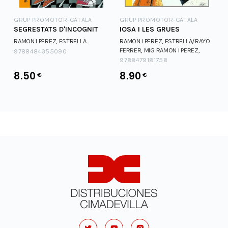
GRUP PROMOTOR-CATALA
GRUP PROMOTOR-CATALA
SEGRESTATS D'INCOGNIT
IOSA I LES GRUES
RAMON I PEREZ, ESTRELLA
RAMON I PEREZ, ESTRELLA/RAYO
FERRER, MIG
RAMON I PEREZ,
9788484355090
ESTRELLA/RAYO FERRER, MIG
9788479181758
8.50
8.90
€
€