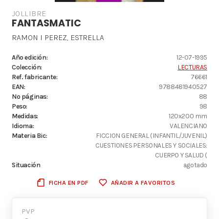
JOLLIBRE
FANTASMATIC
RAMON I PEREZ, ESTRELLA
Año edición:
12-07-1995
Colección:
LECTURAS
Ref. fabricante:
76661
EAN:
9788481940527
Nº páginas:
88
Peso:
98
Medidas:
120x200 mm
Idioma:
VALENCIANO
Materia Bic:
FICCION GENERAL (INFANTIL/JUVENIL)
CUESTIONES PERSONALES Y SOCIALES:
CUERPO Y SALUD (
Situación
agotado
FICHA EN PDF
AÑADIR A FAVORITOS
PVP