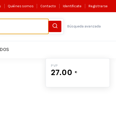
s
Quiénes somos
Contacto
Identificate
Registrarse
Búsqueda avanzada
LDOS
PVP
27.00
€