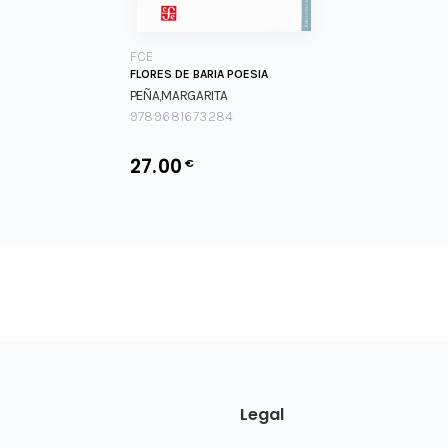
FCE
FLORES DE BARIA POESIA
PEÑA,MARGARITA
9789681673284
27.00
€
Legal