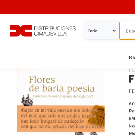
LIB
FC
F
PE
Añ
Re
EA
Nº
Me