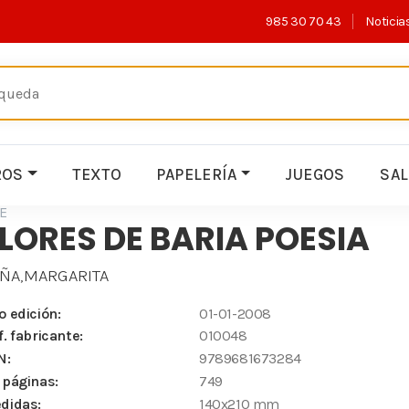
985 30 70 43
Noticia
ROS
TEXTO
PAPELERÍA
JUEGOS
SA
E
LORES DE BARIA POESIA
ÑA,MARGARITA
o edición:
01-01-2008
f. fabricante:
010048
N:
9789681673284
 páginas:
749
didas:
140x210 mm