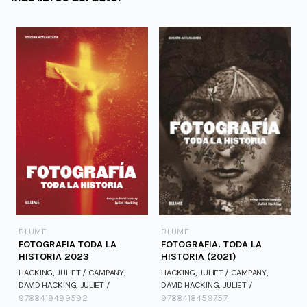
BLUME
BLUME
FOTOGRAFIA TODA LA
FOTOGRAFIA. TODA LA
HISTORIA 2023
HISTORIA (2021)
HACKING, JULIET / CAMPANY,
HACKING, JULIET / CAMPANY,
DAVID
HACKING, JULIET /
DAVID
HACKING, JULIET /
CAMPANY, DAVID
CAMPANY, DAVID
9788419499592
9788418459757