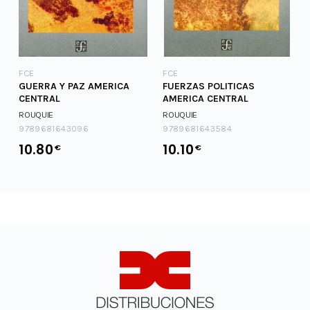
C
FCE
FCE
GUERRA Y PAZ AMERICA
FUERZAS POLITICAS
CENTRAL
AMERICA CENTRAL
ROUQUIE
ROUQUIE
9789681643096
9789681643584
10.80
10.10
€
€