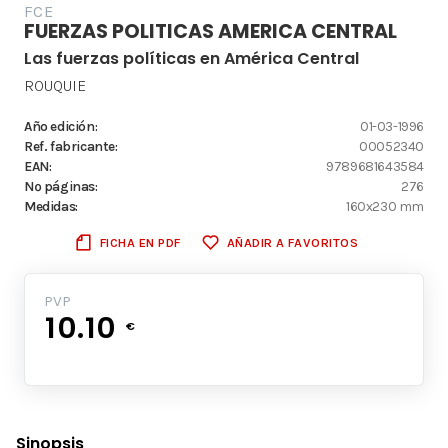
FCE
FUERZAS POLITICAS AMERICA CENTRAL
Las fuerzas políticas en América Central
ROUQUIE
Año edición:
01-03-1996
Ref. fabricante:
00052340
EAN:
9789681643584
Nº páginas:
276
Medidas:
160x230 mm
FICHA EN PDF
AÑADIR A FAVORITOS
PVP
10.10
€
Sinopsis