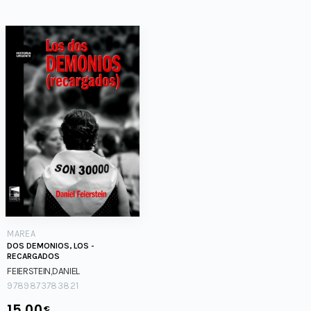
MAREA
DOS DEMONIOS, LOS -
RECARGADOS
FEIERSTEIN,DANIEL
9789873783821
15.00
€