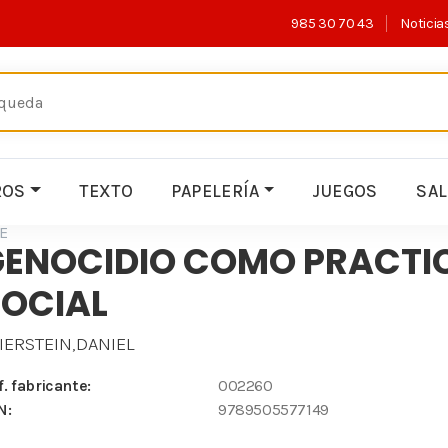
985 30 70 43
Noticia
ROS
TEXTO
PAPELERÍA
JUEGOS
SA
E
GENOCIDIO COMO PRACTI
SOCIAL
IERSTEIN,DANIEL
f. fabricante:
002260
N:
9789505577149