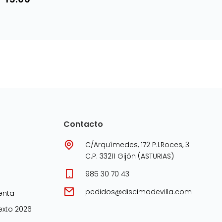
Contacto
C/Arquímedes, 172 P.I.Roces, 3
C.P. 33211 Gijón (ASTURIAS)
985 30 70 43
pedidos@discimadevilla.com
enta
xto 2026