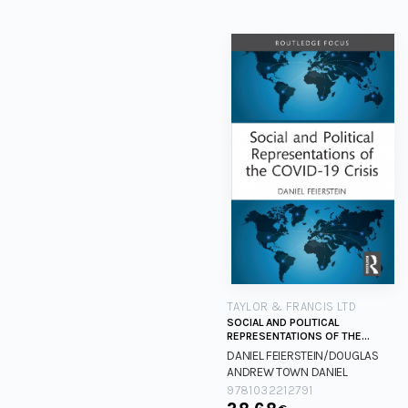
TAYLOR & FRANCIS LTD
SOCIAL AND POLITICAL
REPRESENTATIONS OF THE
COVID-19 CRISIS
DANIEL FEIERSTEIN/DOUGLAS
ANDREW TOWN
DANIEL
FEIERSTEIN/DOUGLAS ANDREW
9781032212791
TOWN
€