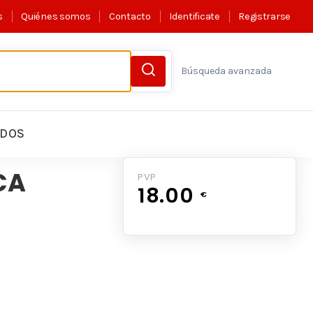
s
Quiénes somos
Contacto
Identificate
Registrarse
Búsqueda avanzada
LDOS
CA
PVP
18.00
€