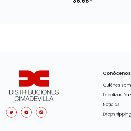
38.68
Conócenos
Quiénes so
Localización
Noticias
Dropshippin