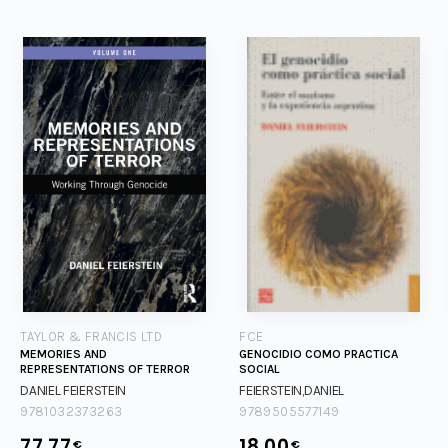
TAYLOR & FRANCIS LTD
FCE
MEMORIES AND
GENOCIDIO COMO PRACTICA
REPRESENTATIONS OF TERROR
SOCIAL
DANIEL FEIERSTEIN
FEIERSTEIN,DANIEL
9781032373263
9789505577149
77.77
18.00
€
€