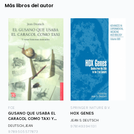
Más libros del autor
FCE
SPRINGER NATURE B.V.
GUSANO QUE USABA EL
HOX GENES
CARACOL COMO TAXI Y
JEAN S. DEUTSCH
OTRAS HISTORIAS NATU
DEUTSCH,JEAN
9781493941131
9789505577873