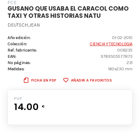
FCE
GUSANO QUE USABA EL CARACOL COMO
TAXI Y OTRAS HISTORIAS NATU
DEUTSCH,JEAN
Año edición:
01-02-2010
Colección:
CIENCIA Y TECNOLOGIA
Ref. fabricante:
008235
EAN:
9789505577873
Nº páginas:
231
Medidas:
160x230 mm
FICHA EN PDF
AÑADIR A FAVORITOS
PVP
14.00
€