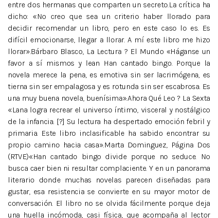
entre dos hermanas que comparten un secreto.La crítica ha
dicho: «No creo que sea un criterio haber llorado para
decidir recomendar un libro, pero en este caso lo es. Es
difícil emocionarse, llegar a llorar. A mí este libro me hizo
llorar».Bárbaro Blasco, La Lectura ? El Mundo «Háganse un
favor a sí mismos y lean Han cantado bingo. Porque la
novela merece la pena, es emotiva sin ser lacrimógena, es
tierna sin ser empalagosa y es rotunda sin ser escabrosa. Es
una muy buena novela, buenísima».Ahora Qué Leo ? La Sexta
«Lana logra recrear el universo íntimo, visceral y nostálgico
de la infancia. [?] Su lectura ha despertado emoción febril y
primaria. Este libro inclasificable ha sabido encontrar su
propio camino hacia casa».Marta Dominguez, Página Dos
(RTVE)«Han cantado bingo divide porque no seduce. No
busca caer bien ni resultar complaciente. Y en un panorama
literario donde muchas novelas parecen diseñadas para
gustar, esa resistencia se convierte en su mayor motor de
conversación. El libro no se olvida fácilmente porque deja
una huella incómoda, casi física, que acompaña al lector