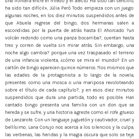
una frontera entre el miedo y el afecto. Ha sido tan sencillo,
ha sido tan difícil», Júlia Peró Todo empieza con un juego:
algunas noches, en los diez minutos suspendidos antes de
que Abuela regrese del bingo, dos hermanas salen a
escondidas por la puerta de atrás hasta El Ahorcado ?un
volcán redondo como una panza bocarriba?, cuentan hasta
tres y corren de vuelta sin mirar atrás. Sin embargo, una
noche algo cambia? porque una vez traspasado el terreno
de una infancia violenta, ¿cómo se mira el mundo? En un
cartón de bingo aparecen quince números ?los mismos que
las edades de la protagonista a lo largo de la novela,
presentes como una mosca o una mariposa revoloteando
sobre el título de cada capítulo?, y en esos diez minutos
suspendidos que dura una partida, todo es posible. Han
cantado bingo presenta una familia con un don que se
hereda y se sufre, y una historia agreste como el rofe grueso
de Lanzarote. Con un lenguaje juguetón y cautivador, cruel y
bellísimo, Lana Corujo nos acerca a los silencios y la culpa,
las verbenas, las heridas y la magia oscura que solo se teje