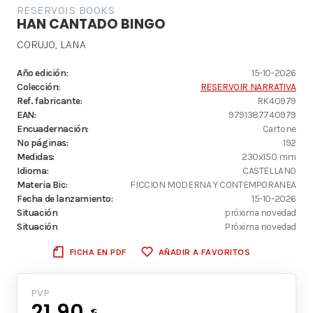
RESERVOIS BOOKS
HAN CANTADO BINGO
CORUJO, LANA
Año edición:
15-10-2026
Colección:
RESERVOIR NARRATIVA
Ref. fabricante:
RK40979
EAN:
9791387740979
Encuadernación:
Cartone
Nº páginas:
192
Medidas:
230x150 mm
Idioma:
CASTELLANO
Materia Bic:
FICCION MODERNA Y CONTEMPORANEA
Fecha de lanzamiento:
15-10-2026
Situación
próxima novedad
Situación
Próxima novedad
FICHA EN PDF
AÑADIR A FAVORITOS
PVP
21.90
€