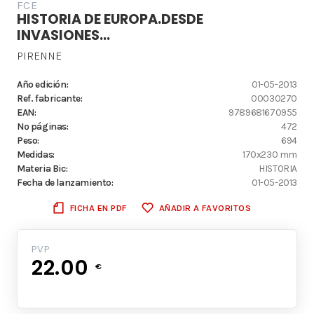
FCE
HISTORIA DE EUROPA.DESDE
INVASIONES...
PIRENNE
Año edición:
01-05-2013
Ref. fabricante:
00030270
EAN:
9789681670955
Nº páginas:
472
Peso:
694
Medidas:
170x230 mm
Materia Bic:
HISTORIA
Fecha de lanzamiento:
01-05-2013
FICHA EN PDF
AÑADIR A FAVORITOS
PVP
22.00
€