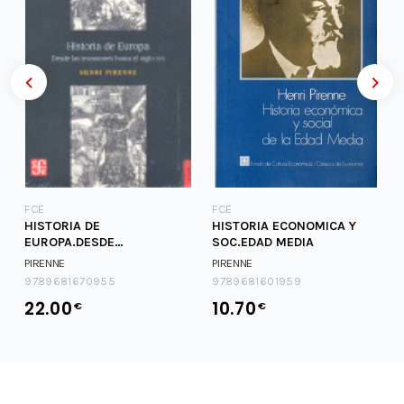
FCE
FCE
HISTORIA DE
HISTORIA ECONOMICA Y
EUROPA.DESDE
SOC.EDAD MEDIA
INVASIONES...
PIRENNE
PIRENNE
9789681670955
9789681601959
22.00
10.70
€
€