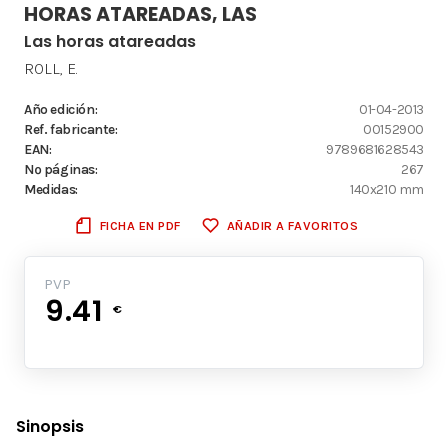
HORAS ATAREADAS, LAS
Las horas atareadas
ROLL, E.
Año edición:
01-04-2013
Ref. fabricante:
00152900
EAN:
9789681628543
Nº páginas:
267
Medidas:
140x210 mm
FICHA EN PDF
AÑADIR A FAVORITOS
PVP
9.41
€
Sinopsis