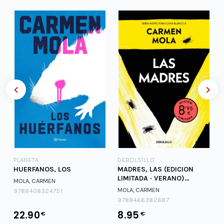
PLANETA
DEBOLS!LLO
HUERFANOS, LOS
MADRES, LAS (EDICION
LIMITADA · VERANO)
MOLA, CARMEN
(INSPECTORA ELENA BL
MOLA, CARMEN
9788408324751
9788466382687
22.90
8.95
€
€