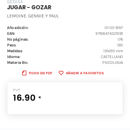
GEDISA
JUGAR - GOZAR
LEMOINE, GENNIE Y PAUL
Año edición:
01-03-1997
EAN:
9788474321081
Nº páginas:
176
Peso:
190
Medidas:
131x195 mm
Idioma:
CASTELLANO
Materia Bic:
PSICOLOGIA
FICHA EN PDF
AÑADIR A FAVORITOS
PVP
16.90
€