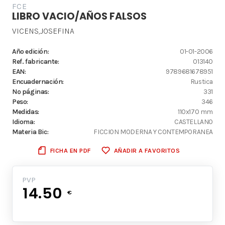
FCE
LIBRO VACIO/AÑOS FALSOS
VICENS,JOSEFINA
Año edición:
01-01-2006
Ref. fabricante:
013140
EAN:
9789681678951
Encuadernación:
Rustica
Nº páginas:
331
Peso:
346
Medidas:
110x170 mm
Idioma:
CASTELLANO
Materia Bic:
FICCION MODERNA Y CONTEMPORANEA
FICHA EN PDF
AÑADIR A FAVORITOS
PVP
14.50
€