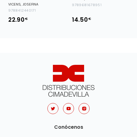
VICENS, JOSEFINA
9789681678951
9788412440171
22.90
14.50
€
€
Conócenos