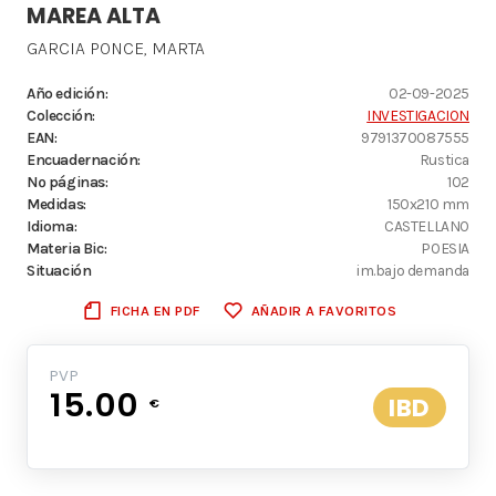
MAREA ALTA
GARCIA PONCE, MARTA
Año edición:
02-09-2025
Colección:
INVESTIGACION
EAN:
9791370087555
Encuadernación:
Rustica
Nº páginas:
102
Medidas:
150x210 mm
Idioma:
CASTELLANO
Materia Bic:
POESIA
Situación
im.bajo demanda
FICHA EN PDF
AÑADIR A FAVORITOS
PVP
15.00
IBD
€