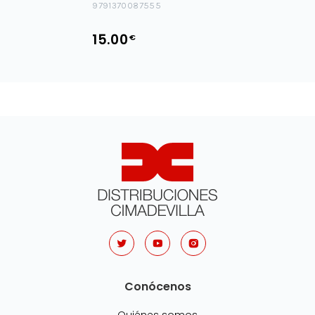
9791370087555
15.00
€
Conócenos
Quiénes somos