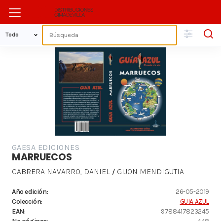
GAESA EDICIONES
MARRUECOS
CABRERA NAVARRO, DANIEL
GIJON MENDIGUTIA
/
Año edición:
26-05-2019
Colección:
GUIA AZUL
EAN:
9788417823245