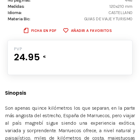
Nº páginas:
448
Medidas:
120x210 mm
Idioma:
CASTELLANO
Materia Bic:
GUIAS DE VIAJE Y TURISMO
FICHA EN PDF
AÑADIR A FAVORITOS
PVP
24.95
€
Sinopsis
Son apenas quince kilómetros los que separan, en la parte
más angosta del estrecho, España de Marruecos, pero viajar
al país magrebí sigue siendo una experiencia exótica,
variada y sorprendente. Marruecos ofrece, a nivel natural y
paisajístico, miles de kilómetros de costa, majestuosas