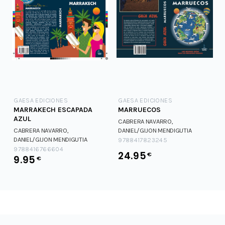
GAESA EDICIONES
GAESA EDICIONES
MARRAKECH ESCAPADA
MARRUECOS
AZUL
CABRERA NAVARRO,
CABRERA NAVARRO,
DANIEL/GIJON MENDIGUTIA
DANIEL/GIJON MENDIGUTIA
CABRERA NAVARRO,
9788417823245
CABRERA NAVARRO,
DANIEL/GIJON MENDIGUTIA
9788416766604
24.95
€
9.95
DANIEL/GIJON MENDIGUTIA
€