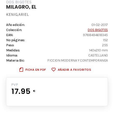
DOS BIGOTES
MILAGRO, EL
KENIG,ARIEL
Año edición:
01-02-2017
Colección:
DOS BIGOTES
EAN:
9788494618345
Nº páginas:
152
Peso:
255
Medidas:
140x210 mm
Idioma:
CASTELLANO
Materia Bic:
FICCION MODERNA Y CONTEMPORANEA
FICHA EN PDF
AÑADIR A FAVORITOS
PVP
17.95
€