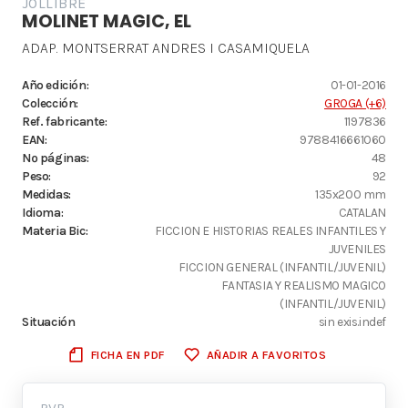
JOLLIBRE
MOLINET MAGIC, EL
ADAP. MONTSERRAT ANDRES I CASAMIQUELA
Año edición:
01-01-2016
Colección:
GROGA (+6)
Ref. fabricante:
1197836
EAN:
9788416661060
Nº páginas:
48
Peso:
92
Medidas:
135x200 mm
Idioma:
CATALAN
Materia Bic:
FICCION E HISTORIAS REALES INFANTILES Y
JUVENILES
FICCION GENERAL (INFANTIL/JUVENIL)
FANTASIA Y REALISMO MAGICO
(INFANTIL/JUVENIL)
Situación
sin exis.indef
FICHA EN PDF
AÑADIR A FAVORITOS