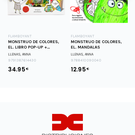
FLAMBOYANT
FLAMBOYANT
MONSTRUO DE COLORES,
MONSTRUO DE COLORES,
EL. LIBRO POP-UP +
EL. MANDALAS
PELUCHE MONSTRUO
LLENAS, ANNA
LLENAS, ANNA
9791387614430
9788410090040
34.95
12.95
€
€