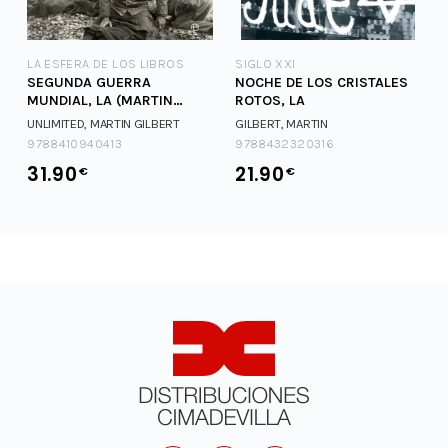
LA ESFERA DE LOS LIBROS
SIGLO XXI
SEGUNDA GUERRA
NOCHE DE LOS CRISTALES
MUNDIAL, LA (MARTIN
ROTOS, LA
GILBERT). EDICION 80 ANIV
UNLIMITED, MARTIN GILBERT
GILBERT, MARTIN
9788410940413
9788432320316
31.90
21.90
€
€