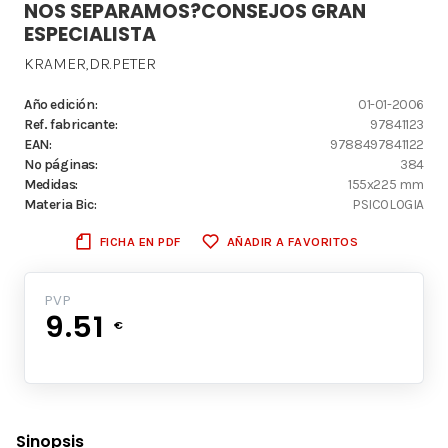
NOS SEPARAMOS?CONSEJOS GRAN
ESPECIALISTA
KRAMER,DR.PETER
Año edición:
01-01-2006
Ref. fabricante:
97841123
EAN:
9788497841122
Nº páginas:
384
Medidas:
155x225 mm
Materia Bic:
PSICOLOGIA
FICHA EN PDF
AÑADIR A FAVORITOS
PVP
9.51
€
Sinopsis