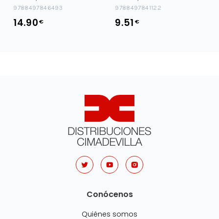
AFRONTA
9788497846493
9788497841122
14.90
9.51
€
€
Conócenos
Quiénes somos