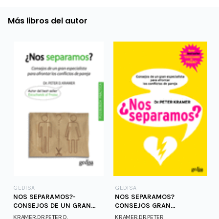
Más libros del autor
GEDISA
GEDISA
NOS SEPARAMOS?-
NOS SEPARAMOS?
CONSEJOS DE UN GRAN
CONSEJOS GRAN
ESPECIALISTA PARA
ESPECIALISTA
KRAMER,DR.PETER D.
KRAMER,DR.PETER